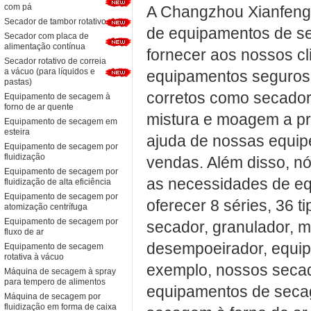
com pá
A Changzhou Xianfeng 
Secador de tambor rotativo
de equipamentos de s
Secador com placa de
alimentação contínua
fornecer aos nossos cl
Secador rotativo de correia
a vácuo (para líquidos e
equipamentos seguros,
pastas)
corretos como secador
Equipamento de secagem à
forno de ar quente
mistura e moagem a pr
Equipamento de secagem em
esteira
ajuda de nossas equipe
Equipamento de secagem por
fluidização
vendas. Além disso, n
Equipamento de secagem por
as necessidades de eq
fluidização de alta eficiência
Equipamento de secagem por
oferecer 8 séries, 36 
atomização centrífuga
Equipamento de secagem por
secador, granulador, 
fluxo de ar
desempoeirador, equip
Equipamento de secagem
rotativa à vácuo
exemplo, nossos seca
Máquina de secagem à spray
para tempero de alimentos
equipamentos de seca
Máquina de secagem por
fluidização em forma de caixa