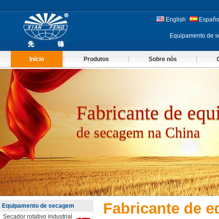
English
Españo
Equipamento de s
Início
Produtos
Sobre nós
Fabricante de eq
de secagem na China
Fabricante de 
Equipamento de secagem
Secador rotativo industrial