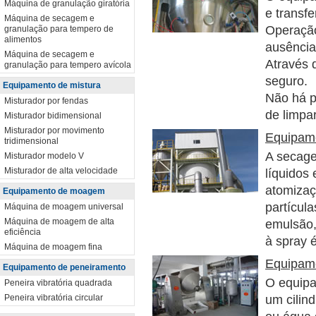
Máquina de granulação giratória
e transfe
Máquina de secagem e
Operação
granulação para tempero de
alimentos
ausência
Máquina de secagem e
Através d
granulação para tempero avícola
seguro.
Equipamento de mistura
Não há p
Misturador por fendas
de limpa
Misturador bidimensional
Misturador por movimento
Equipame
tridimensional
A secage
Misturador modelo V
Misturador de alta velocidade
líquidos
atomizaç
Equipamento de moagem
partícula
Máquina de moagem universal
Máquina de moagem de alta
emulsão,
eficiência
à spray é
Máquina de moagem fina
Equipame
Equipamento de peneiramento
O equipa
Peneira vibratória quadrada
Peneira vibratória circular
um cilind