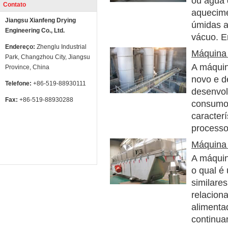
ou água 
Contato
aquecime
Jiangsu Xianfeng Drying
úmidas a
Engineering Co., Ltd.
vácuo. E
Endereço:
Zhenglu Industrial
Máquina 
Park, Changzhou City, Jiangsu
A máquin
Province, China
novo e d
Telefone:
+86-519-88930111
desenvol
Fax:
+86-519-88930288
consumo 
caracter
processo
Máquina 
A máquin
o qual é 
similares
relacion
alimenta
continua