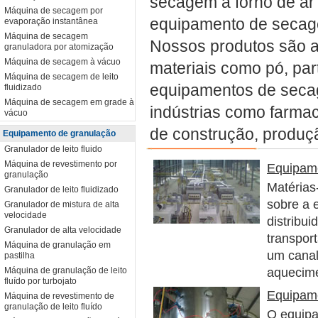
secagem à forno de ar
Máquina de secagem por
equipamento de secage
evaporação instantânea
Máquina de secagem
Nossos produtos são ap
granuladora por atomização
Máquina de secagem à vácuo
materiais como pó, partí
Máquina de secagem de leito
equipamentos de seca
fluidizado
Máquina de secagem em grade à
indústrias como farmac
vácuo
de construção, produção
Equipamento de granulação
Granulador de leito fluido
Máquina de revestimento por
Equipam
granulação
Matérias
Granulador de leito fluidizado
sobre a 
Granulador de mistura de alta
velocidade
distribui
Granulador de alta velocidade
transpor
Máquina de granulação em
um canal
pastilha
Máquina de granulação de leito
aquecime
fluído por turbojato
Equipame
Máquina de revestimento de
granulação de leito fluído
O equipa